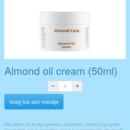
Almond oil cream (50ml)
Voeg toe aan mandje
Niet alleen om te eten genieten amandelen (terecht) een grote