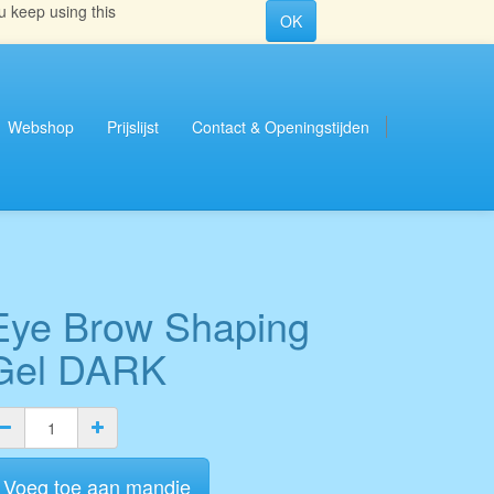
u keep using this
OK
Webshop
Prijslijst
Contact & Openingstijden
Eye Brow Shaping
Gel DARK
Voeg toe aan mandje