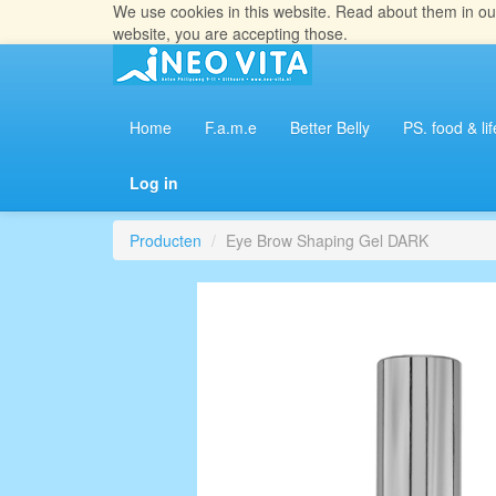
We use cookies in this website. Read about them in o
website, you are accepting those.
Home
F.a.m.e
Better Belly
PS. food & lif
Log in
Producten
Eye Brow Shaping Gel DARK