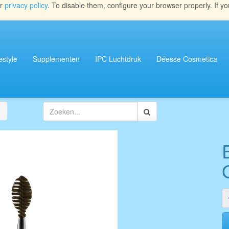
ur
privacy policy
. To disable them, configure your browser properly. If yo
estyle
Supplementen
IPC Luchtdruk
Déesse Cosmetica