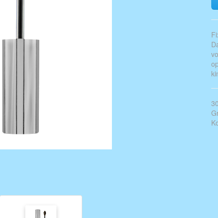
Fi
Da
vo
op
ki
30
Gr
Ko