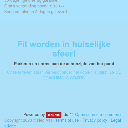
30-dagen geld-terug garantie
Gratis verzending boven € 100,--
Koop nu, binnen 2 dagen geleverd.
Fit worden in huiselijke
sfeer!
Parkeren en entree aan de achterzijde van het pand
Onze tarieven staan vermeldt onder het kopje "Prijslijst"
>>
DE
COACHING IS GRATIS!
Powered by
, de #1
Open source e-commerce
.
McNolia
Copyright 2020 ©
Neo Vita
-
Terms of use
-
Privacy policy
-
Legal
advice