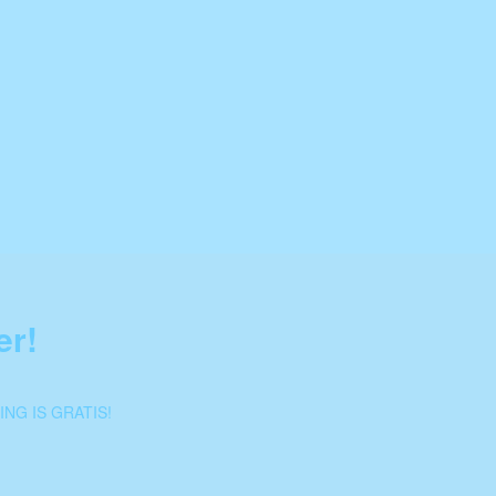
er!
d
NG IS GRATIS!