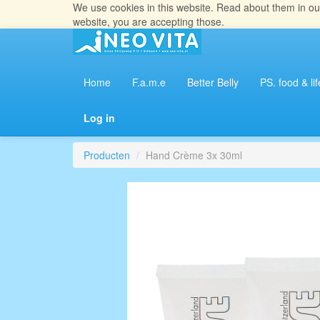
We use cookies in this website. Read about them in o
website, you are accepting those.
Home
F.a.m.e
Better Belly
PS. food & lif
Log in
Producten
Hand Crème 3x 30ml