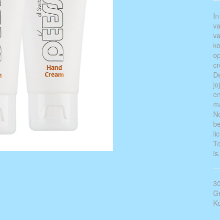
In
va
va
ko
op
cr
De
jo
en
ma
No
be
li
To
is
30
Gr
Ko