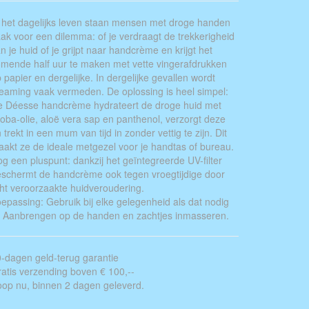
 het dagelijks leven staan ​​mensen met droge handen
ak voor een dilemma: of je verdraagt ​​de trekkerigheid
n je huid of je grijpt naar handcrème en krijgt het
mende half uur te maken met vette vingerafdrukken
 papier en dergelijke. In dergelijke gevallen wordt
eaming vaak vermeden. De oplossing is heel simpel:
 Déesse handcrème hydrateert de droge huid met
joba-olie, aloë vera sap en panthenol, verzorgt deze
 trekt in een mum van tijd in zonder vettig te zijn. Dit
akt ze de ideale metgezel voor je handtas of bureau.
g een pluspunt: dankzij het geïntegreerde UV-filter
schermt de handcrème ook tegen vroegtijdige door
cht veroorzaakte huidveroudering.
epassing: Gebruik bij elke gelegenheid als dat nodig
. Aanbrengen op de handen en zachtjes inmasseren.
-dagen geld-terug garantie
atis verzending boven € 100,--
op nu, binnen 2 dagen geleverd.