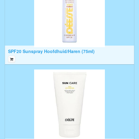
SPF20 Sunspray Hoofdhuid/Haren (75ml)