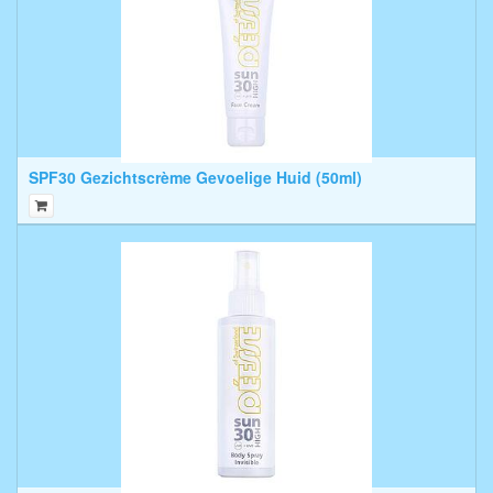
SPF30 Gezichtscrème Gevoelige Huid (50ml)