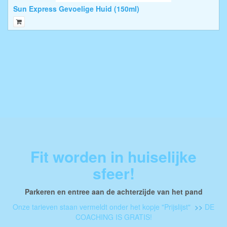
Sun Express Gevoelige Huid (150ml)
Fit worden in huiselijke
sfeer!
Parkeren en entree aan de achterzijde van het pand
Onze tarieven staan vermeldt onder het kopje "Prijslijst"
>>
DE
COACHING IS GRATIS!