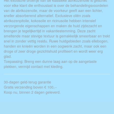
Het exotische broertje van de klassieke abrikozenolie is geschikt
voor elke klant die enthousiast is over de behandelingsvoordelen
van de abrikozenolie, maar de voorkeur geeft aan een lichter,
sneller absorberend alternatief. Exclusieve oliën zoals
abrikozenpitolie, kokosolie en ricinusolie hebben intensief
verzorgende eigenschappen en maken de huid zijdezacht en
brengen je tegelijkertijd in vakantiestemming. Deze zacht
smeltende maar stevige textuur is gemakkelijk smeerbaar en trekt
snel in zonder vettig residu. Ruwe huidgebieden zoals ellebogen,
handen en knieën worden in een oogwenk zacht, maar ook een
droge of zeer droge gezichtshuid profiteert en wordt weer erg
glad.
Toepassing: Breng een dunne laag aan op de aangetaste
plekken, vermijd contact met kleding.
30-dagen geld-terug garantie
Gratis verzending boven € 100,--
Koop nu, binnen 2 dagen geleverd.