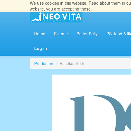
We use cookies in this website. Read about them in o
website, you are accepting those.
Home
F.a.m.e
Better Belly
PS. food & lif
Log in
Producten
Fasekaart 1b