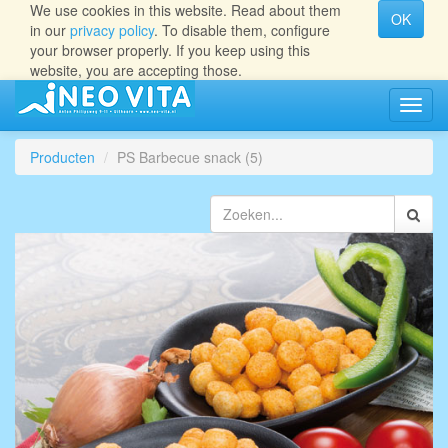
We use cookies in this website. Read about them
OK
in our
privacy policy
. To disable them, configure
your browser properly. If you keep using this
website, you are accepting those.
Navig
aan/ui
Producten
PS Barbecue snack (5)