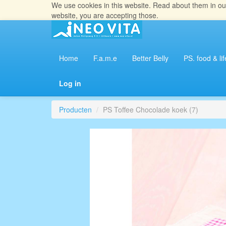
We use cookies in this website. Read about them in o
website, you are accepting those.
Home
F.a.m.e
Better Belly
PS. food & lif
Log in
Producten
PS Toffee Chocolade koek (7)