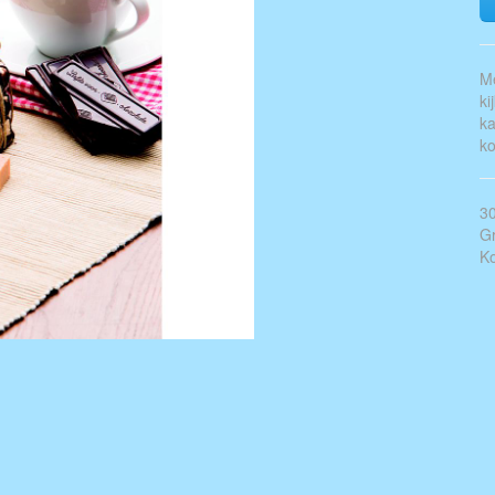
Me
ki
ka
ko
30
Gr
Ko