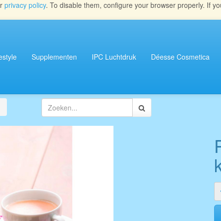
ur
privacy policy
. To disable them, configure your browser properly. If yo
estyle
Supplementen
IPC Luchtdruk
Déesse Cosmetica