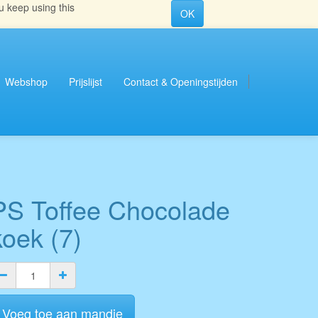
u keep using this
OK
Webshop
Prijslijst
Contact & Openingstijden
PS Toffee Chocolade
koek (7)
Voeg toe aan mandje