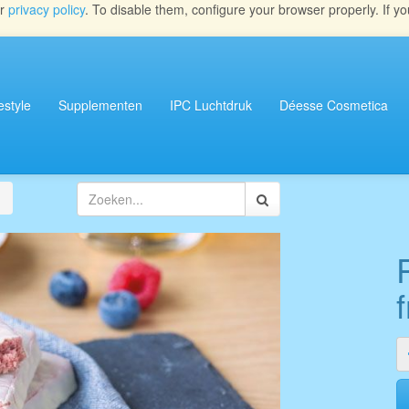
ur
privacy policy
. To disable them, configure your browser properly. If yo
estyle
Supplementen
IPC Luchtdruk
Déesse Cosmetica