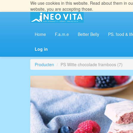
We use cookies in this website. Read about them in o
website, you are accepting those.
Home
F.a.m.e
Better Belly
PS. food & lif
Log in
Producten
PS Witte chocolade framboos (7)