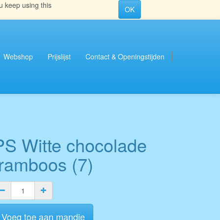
u keep using this
OK
Webshop
Prijslijst
Contact & Openingstijden
PS Witte chocolade
framboos (7)
Voeg toe aan mandje