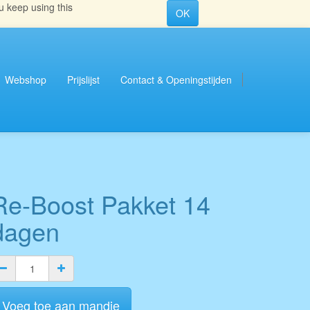
u keep using this
OK
Webshop
Prijslijst
Contact & Openingstijden
Re-Boost Pakket 14
dagen
Voeg toe aan mandje