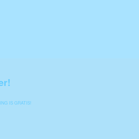
er!
d
NG IS GRATIS!