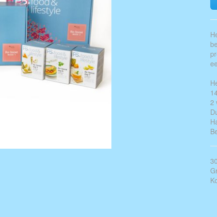
He
be
pr
ee
He
14
2
Du
Ha
B
30
Gr
Ko