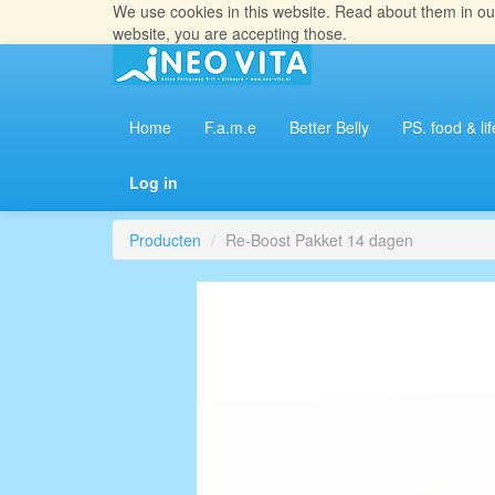
We use cookies in this website. Read about them in o
website, you are accepting those.
Home
F.a.m.e
Better Belly
PS. food & lif
Log in
Producten
Re-Boost Pakket 14 dagen