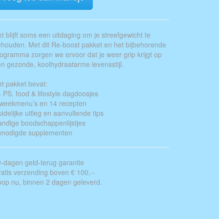
t blijft soms een uitdaging om je streefgewicht te
houden. Met dit Re-boost pakket en het bijbehorende
ogramma zorgen we ervoor dat je weer grip krijgt op
n gezonde, koolhydraatarme levensstijl.
t pakket bevat:
 PS. food & lifestyle dagdoosjes
 weekmenu’s en 14 recepten
idelijke uitleg en aanvullende tips
ndige boodschappenlijstjes
enodigde supplementen
-dagen geld-terug garantie
atis verzending boven € 100,--
op nu, binnen 2 dagen geleverd.