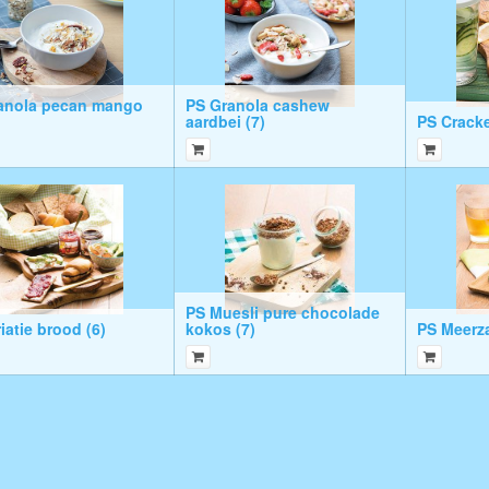
anola pecan mango
PS Granola cashew
aardbei (7)
PS Cracke
PS Muesli pure chocolade
iatie brood (6)
kokos (7)
PS Meerza