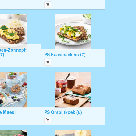
en-Zonnepit
(7)
PS Kaascrackers (7)
ie Muesli
PS Ontbijtkoek (6)