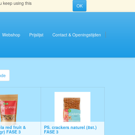
u keep using this
OK
Webshop
Prijslijst
Contact & Openingstijden
nde
a red fruit &
PS. crackers naturel (8st.)
gr) FASE 3
FASE 3