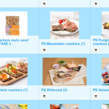
ackers multi seed
PS Pompo
 FASE 3
PS Meerzaden crackers (7)
crackers 
iatie crackers (7)
PS Witbrood (5)
PS Variat