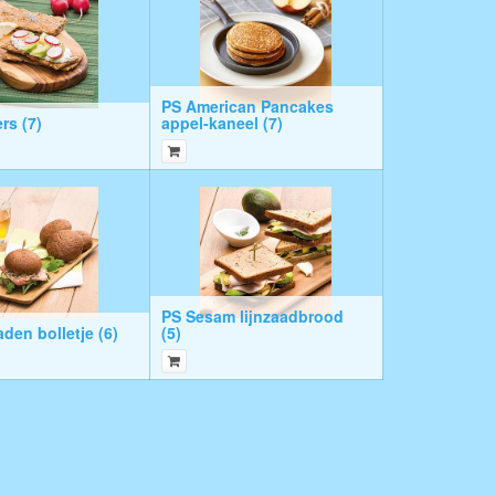
PS American Pancakes
rs (7)
appel-kaneel (7)
PS Sesam lijnzaadbrood
den bolletje (6)
(5)