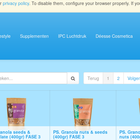
ur
privacy policy
. To disable them, configure your browser properly. If yo
estyle
Supplementen
IPC Luchtdruk
Déesse Cosmetica
Terug
1
2
Volge
ranola seeds &
PS. Granola nuts & seeds
PS. Granol
late (400gr) FASE 3
(400gr) FASE 3
nuts (400