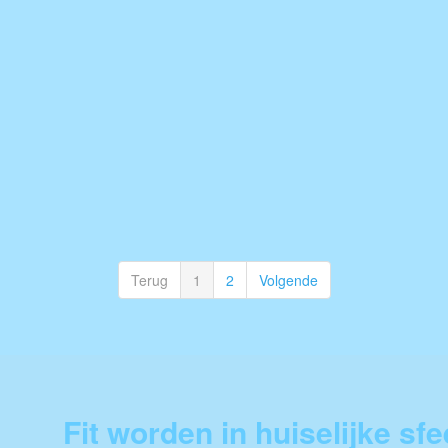
Terug
1
2
Volgende
Fit worden in huiselijke sfe