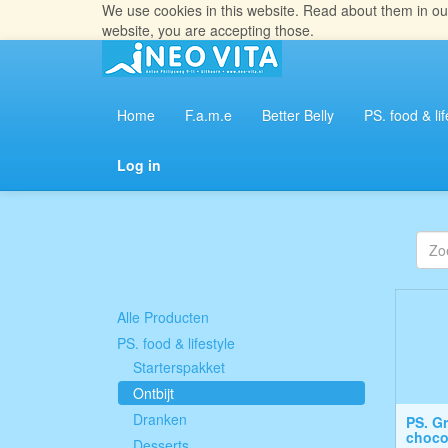
We use cookies in this website. Read about them in o
website, you are accepting those.
Home
F.a.m.e
Better Belly
PS. food & lif
Log in
Alle Producten
PS. food & lifestyle
Starterspakket
Ontbijt
Dranken
PS. G
choco
Desserts